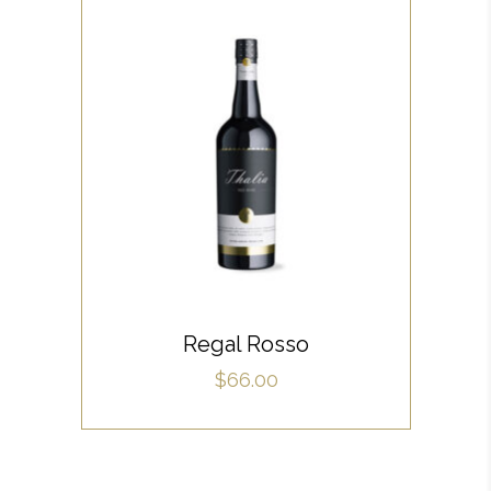
WHITE
Lorem ipsum dolor sit amet,
offendit adipisci quo id, ne vel
vidit facilisis aliquando. Nostrud
forensibus at vix. Ad qui
imperdiet dissentias. Mel eu
fabulas scribentur, te natum
ADD TO CART
apeirian qui. Sed an justo
Regal Rosso
ubique vocent. Te nec.
$
66.00