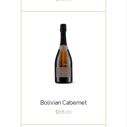
,
RED
WHITE
Lorem ipsum dolor sit amet,
offendit adipisci quo id, ne vel
vidit facilisis aliquando. Nostrud
forensibus at vix. Ad qui
imperdiet dissentias. Mel eu
fabulas scribentur, te natum
ADD TO CART
apeirian qui. Sed an justo
Bolivian Cabernet
ubique vocent. Te nec.
$
68.00