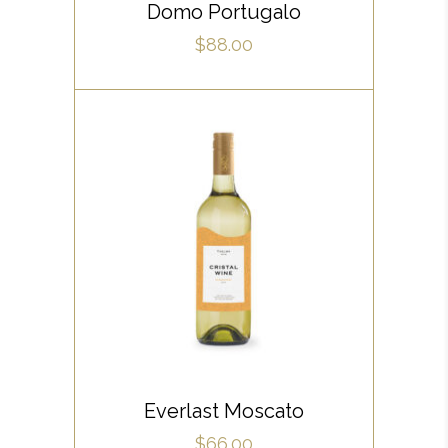
apeirian qui. Sed an justo
Domo Portugalo
ubique vocent. Te nec.
$
88.00
,
RED
ROSE
Lorem ipsum dolor sit amet,
offendit adipisci quo id, ne vel
vidit facilisis aliquando. Nostrud
forensibus at vix. Ad qui
imperdiet dissentias. Mel eu
fabulas scribentur, te natum
ADD TO CART
apeirian qui. Sed an justo
Everlast Moscato
ubique vocent. Te nec.
$
66.00