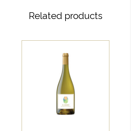
Related products
WHITE
Lorem ipsum dolor sit amet,
offendit adipisci quo id, ne vel
vidit facilisis aliquando. Nostrud
forensibus at vix. Ad qui
imperdiet dissentias. Mel eu
fabulas scribentur, te natum
ADD TO CART