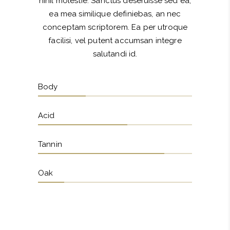
nihil molestie. Sanctus deseruisse sed ea,
ea mea similique definiebas, an nec
conceptam scriptorem. Ea per utroque
facilisi, vel putent accumsan integre
salutandi id.
Body
Acid
Tannin
Oak