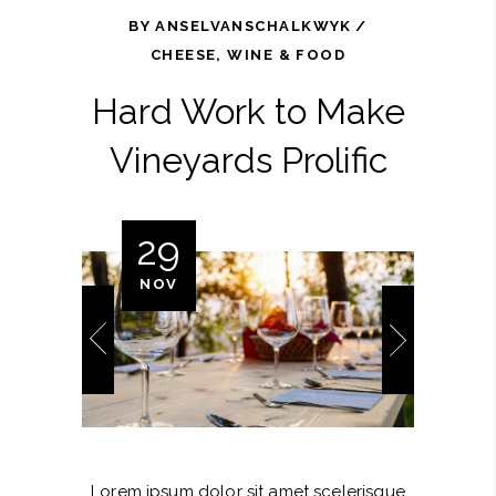
BY
ANSELVANSCHALKWYK
CHEESE
,
WINE & FOOD
Hard Work to Make
Vineyards Prolific
29
NOV
Lorem ipsum dolor sit amet scelerisque