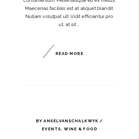
condimentum. Pellentesque eu ex metus.
Maecenas facilisis est at aliquet blandit.
Nullam volutpat ult. Vidit efficiantur pro
ut, at sit
READ MORE
BY
ANSELVANSCHALKWYK
EVENTS
,
WINE & FOOD