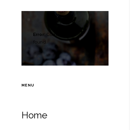
Error:
Contact form not
found.
MENU
Home