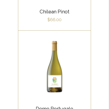
fabulas scribentur, te natum
ADD TO CART
apeirian qui. Sed an justo
Chilean Pinot
ubique vocent. Te nec.
$
66.00
WHITE
Lorem ipsum dolor sit amet,
offendit adipisci quo id, ne vel
vidit facilisis aliquando. Nostrud
forensibus at vix. Ad qui
imperdiet dissentias. Mel eu
fabulas scribentur, te natum
ADD TO CART
apeirian qui. Sed an justo
Domo Portugalo