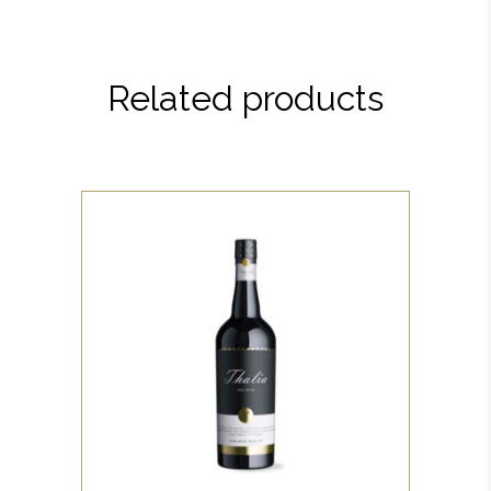
Related products
WHITE
Lorem ipsum dolor sit amet,
offendit adipisci quo id, ne vel
vidit facilisis aliquando. Nostrud
forensibus at vix. Ad qui
imperdiet dissentias. Mel eu