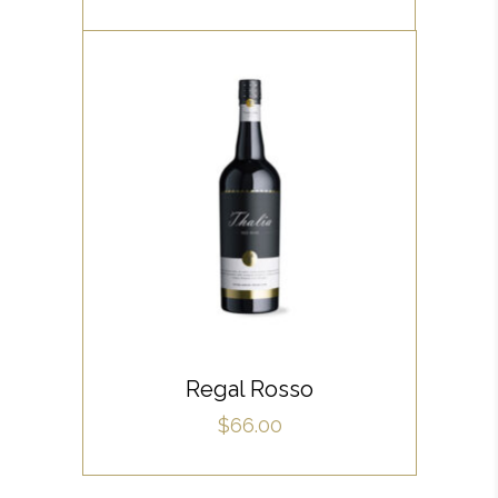
WHITE
Lorem ipsum dolor sit amet,
offendit adipisci quo id, ne vel
vidit facilisis aliquando. Nostrud
forensibus at vix. Ad qui
imperdiet dissentias. Mel eu
fabulas scribentur, te natum
ADD TO CART
apeirian qui. Sed an justo
Regal Rosso
ubique vocent. Te nec.
$
66.00