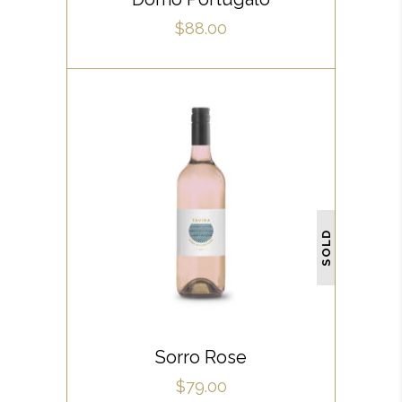
ubique vocent. Te nec.
$
88.00
WHITE
Lorem ipsum dolor sit amet,
offendit adipisci quo id, ne vel
SOLD
vidit facilisis aliquando. Nostrud
forensibus at vix. Ad qui
imperdiet dissentias. Mel eu
fabulas scribentur, te natum
READ MORE
apeirian qui. Sed an justo
Sorro Rose
ubique vocent. Te nec.
$
79.00