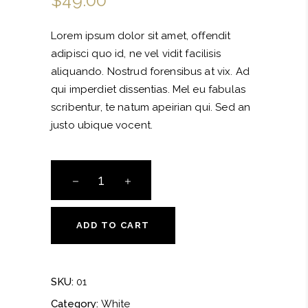
based
on
customer
rating
Lorem ipsum dolor sit amet, offendit
adipisci quo id, ne vel vidit facilisis
aliquando. Nostrud forensibus at vix. Ad
qui imperdiet dissentias. Mel eu fabulas
scribentur, te natum apeirian qui. Sed an
justo ubique vocent.
Almond
Pinot
Grigio
quantity
ADD TO CART
SKU:
01
Category:
White